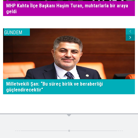
MHP Kahta İlçe Başkanı Haşim Turan, muhtarlarla bir araya
geldi
GÜNDEM
Milletvekili Şan: “Bu süreç birlik ve beraberliği
güçlendirecektir”