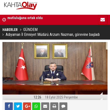
18:29 | Başkan Hallaç, “Çocuklarımız bizim en kıymetli
16:52 | Kad
emanetlerimizdir”
ilerliyor
GÜNDEM
HABERLER
Adıyaman İl Emniyet Müdürü Arzum Nazman, görevine başladı
12:26
18 Eylül 2025 Perşembe