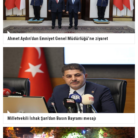
Ahmet Aydın’dan Emniyet Genel Müdürlüğü’ne ziyaret
Milletvekili İshak Şan'dan Basın Bayramı mesajı