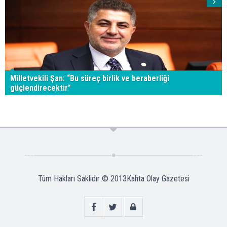
Milletvekili Şan: “Bu süreç birlik ve beraberliği
güçlendirecektir”
Tüm Hakları Saklıdır © 2013
Kahta Olay Gazetesi