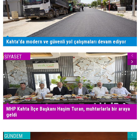
Kahta'da modern ve güvenli yol çalışmaları devam ediyor
SİYASET
MHP Kahta İlçe Başkanı Haşim Turan, muhtarlarla bir araya
geldi
GÜNDEM