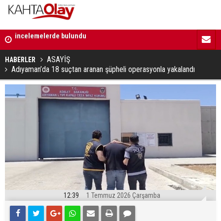
12:01 | Milletvekili Şan: “Bu süreç birlik ve beraberliği
11:59 | Kom
güçlendirecektir”
ASAYİŞ
HABERLER
Adıyaman’da 18 suçtan aranan şüpheli operasyonla yakalandı
12:39
1 Temmuz 2026 Çarşamba