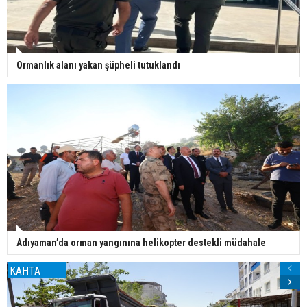
Ormanlık alanı yakan şüpheli tutuklandı
Adıyaman’da orman yangınına helikopter destekli müdahale
KAHTA