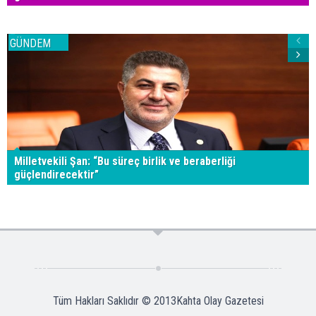
GÜNDEM
Milletvekili Şan: “Bu süreç birlik ve beraberliği
güçlendirecektir”
Tüm Hakları Saklıdır © 2013
Kahta Olay Gazetesi