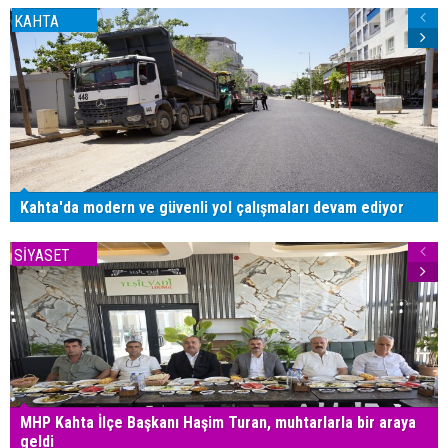
KAHTA
Kahta'da modern ve güvenli yol çalışmaları devam ediyor
SİYASET
MHP Kahta İlçe Başkanı Haşim Turan, muhtarlarla bir araya
geldi