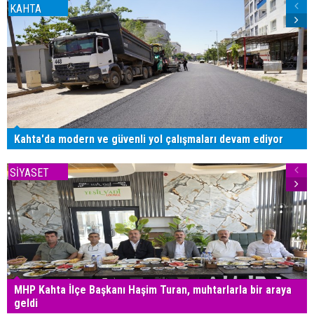
KAHTA
Kahta'da modern ve güvenli yol çalışmaları devam ediyor
SİYASET
MHP Kahta İlçe Başkanı Haşim Turan, muhtarlarla bir araya
geldi