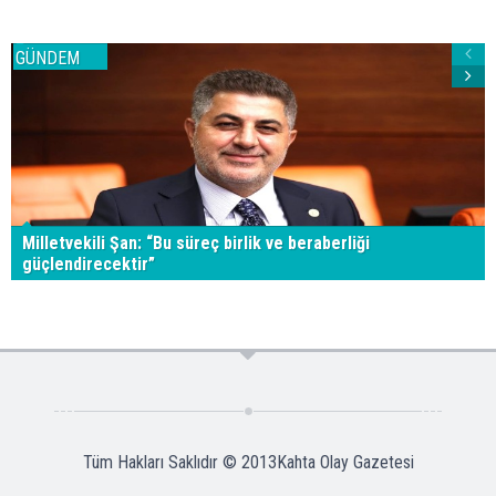
GÜNDEM
Milletvekili Şan: “Bu süreç birlik ve beraberliği
güçlendirecektir”
Tüm Hakları Saklıdır © 2013
Kahta Olay Gazetesi