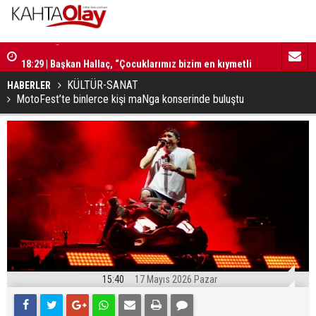
18:29 | Başkan Hallaç, “Çocuklarımız bizim en kıymetli
16:52 | Kad
emanetlerimizdir”
ilerliyor
KÜLTÜR-SANAT
HABERLER
MotoFest’te binlerce kişi maNga konserinde buluştu
15:40
17 Mayıs 2026 Pazar