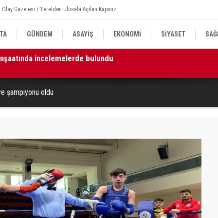
 Olay Gazetesi / Yerelden Ulusala Açılan Kapınız
TA
GÜNDEM
ASAYİŞ
EKONOMİ
SİYASET
SAĞ
k ve beraberliği güçlendirecektir”
11
ye şampiyonu oldu