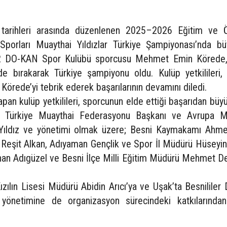
arihleri arasında düzenlenen 2025–2026 Eğitim ve 
Sporları Muaythai Yıldızlar Türkiye Şampiyonası’nda bü
i 02 DO-KAN Spor Kulübü sporcusu Mehmet Emin Körede
ide bırakarak Türkiye şampiyonu oldu. Kulüp yetkilileri,
rede’yi tebrik ederek başarılarının devamını diledi.
an kulüp yetkilileri, sporcunun elde ettiği başarıdan büy
şta Türkiye Muaythai Federasyonu Başkanı ve Avrupa M
Yıldız ve yönetimi olmak üzere; Besni Kaymakamı Ahm
 Reşit Alkan, Adıyaman Gençlik ve Spor İl Müdürü Hüseyin
an Adıgüzel ve Besni İlçe Milli Eğitim Müdürü Mehmet De
Kızılın Lisesi Müdürü Abidin Arıcı’ya ve Uşak’ta Besnililer
yönetimine de organizasyon sürecindeki katkılarından