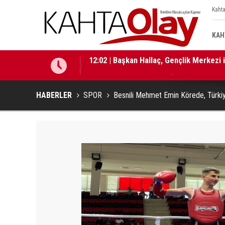
Kahta
KAH
12:01 | Milletvekili Şan: “Bu süreç birli
HABERLER
SPOR
Besnili Mehmet Emin Körede, Türki