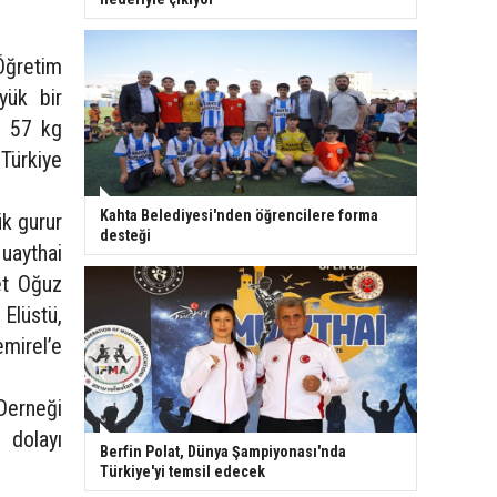
Öğretim
yük bir
, 57 kg
 Türkiye
Kahta Belediyesi'nden öğrencilere forma
ük gurur
desteği
uaythai
et Oğuz
 Elüstü,
mirel’e
 Derneği
 dolayı
Berfin Polat, Dünya Şampiyonası'nda
Türkiye'yi temsil edecek