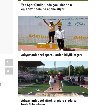
Yaz Spor Okulları’nda çocuklar hem
eğleniyor hem de eğitim alıyor
Adıyamanlı özel sporculardan büyük başarı
A+
A-
i
Adıyamanlı özel yürekler piste madalya
hedefiyle çıkıyor