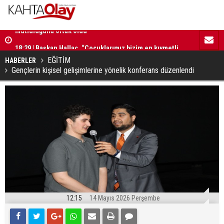
18:29 | Başkan Hallaç, “Çocuklarımız bizim en kıymetli
16:52 | Kad
emanetlerimizdir”
ilerliyor
EĞİTİM
HABERLER
Gençlerin kişisel gelişimlerine yönelik konferans düzenlendi
12:15
14 Mayıs 2026 Perşembe