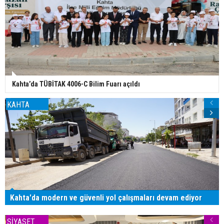
Kahta’da TÜBİTAK 4006-C Bilim Fuarı açıldı
KAHTA
Kahta'da modern ve güvenli yol çalışmaları devam ediyor
SİYASET