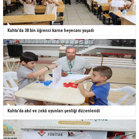
Kahta’da 38 bin öğrenci karne heyecanı yaşadı
Kahta’da akıl ve zekâ oyunları şenliği düzenlendi