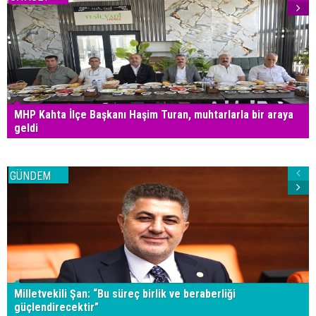
MHP Kahta İlçe Başkanı Haşim Turan, muhtarlarla bir araya
geldi
GÜNDEM
Milletvekili Şan: “Bu süreç birlik ve beraberliği
güçlendirecektir”