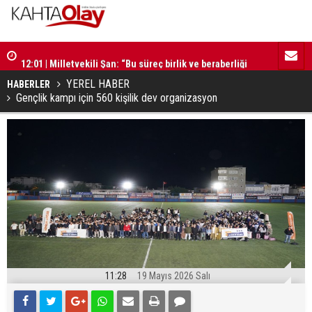
12:01 | Milletvekili Şan: “Bu süreç birlik ve beraberliği
11:59 | Kom
güçlendirecektir”
YEREL HABER
HABERLER
Gençlik kampı için 560 kişilik dev organizasyon
11:28
19 Mayıs 2026 Salı