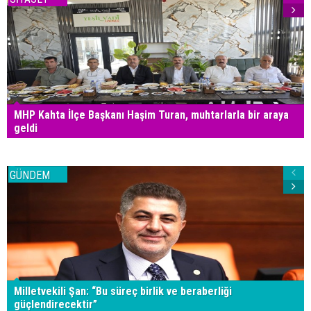
MHP Kahta İlçe Başkanı Haşim Turan, muhtarlarla bir araya
geldi
GÜNDEM
Milletvekili Şan: “Bu süreç birlik ve beraberliği
güçlendirecektir”