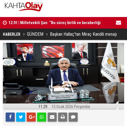
12:01 | Milletvekili Şan: “Bu süreç birlik ve beraberliği
11:58 | Ah
güçlendirecektir”
11:59 | Komşu kavgasında 1 ölü, 1 çocuk yaralı
ziyaret
GÜNDEM
Başkan Hallaç’tan Miraç Kandili mesajı
HABERLER
11:29
15 Ocak 2026 Perşembe