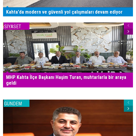
Kahta'da modern ve güvenli yol çalışmaları devam ediyor
SİYASET
MHP Kahta İlçe Başkanı Haşim Turan, muhtarlarla bir araya
geldi
GÜNDEM