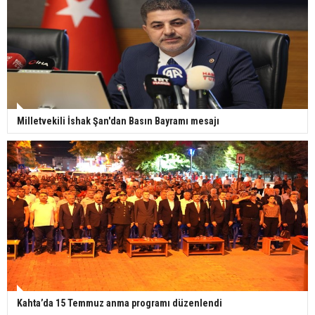
Milletvekili İshak Şan'dan Basın Bayramı mesajı
Kahta’da 15 Temmuz anma programı düzenlendi