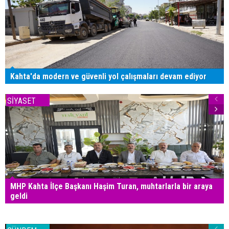
Kahta'da modern ve güvenli yol çalışmaları devam ediyor
SİYASET
MHP Kahta İlçe Başkanı Haşim Turan, muhtarlarla bir araya
geldi