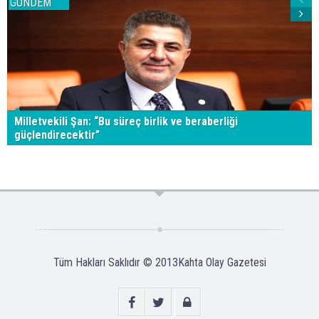
GÜNDEM
Milletvekili Şan: “Bu süreç birlik ve beraberliği
güçlendirecektir”
Tüm Hakları Saklıdır © 2013
Kahta Olay Gazetesi