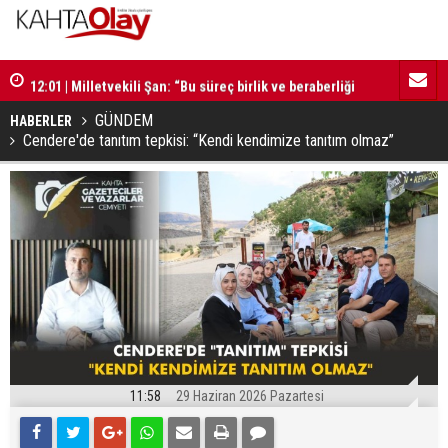
12:01 | Milletvekili Şan: “Bu süreç birlik ve beraberliği
11:59 | Kom
güçlendirecektir”
GÜNDEM
HABERLER
Cendere'de tanıtım tepkisi: “Kendi kendimize tanıtım olmaz”
11:58
29 Haziran 2026 Pazartesi