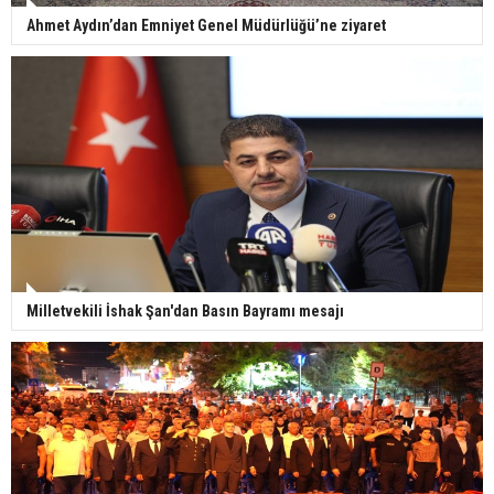
Ahmet Aydın’dan Emniyet Genel Müdürlüğü’ne ziyaret
Milletvekili İshak Şan'dan Basın Bayramı mesajı