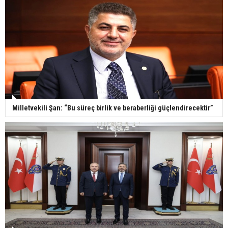
Milletvekili Şan: “Bu süreç birlik ve beraberliği güçlendirecektir”