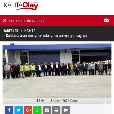
12:01 | Milletvekili Şan: “Bu süreç birlik ve beraberliği
11:59 | Kom
güçlendirecektir”
KAHTA
HABERLER
Kahta’da araç muayene istasyonu açılışa gün sayıyor
15:44
14 Kasım 2025 Cuma