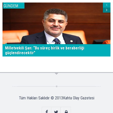
GÜNDEM
Milletvekili Şan: “Bu süreç birlik ve beraberliği
güçlendirecektir”
Tüm Hakları Saklıdır © 2013
Kahta Olay Gazetesi