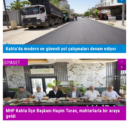
Kahta'da modern ve güvenli yol çalışmaları devam ediyor
SİYASET
MHP Kahta İlçe Başkanı Haşim Turan, muhtarlarla bir araya
geldi