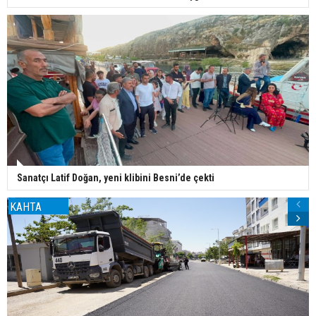
Sanatçı Latif Doğan, yeni klibini Besni’de çekti
KAHTA