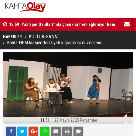
ldi
18:59 | Yaz Spor Okulları’nda çocuklar hem eğleniyor hem
17:35 | Ba
de eğitim alıyor
KÜLTÜR-SANAT
HABERLER
Kahta HEM kursiyerleri tiyatro gösterisi düzenlendi
11:51
29 Mayıs 2025 Perşembe