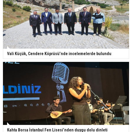
Vali Küçük, Cendere Köprüsü’nde incelemelerde bulundu
Kahta Borsa İstanbul Fen Lisesi’nden duygu dolu dinleti