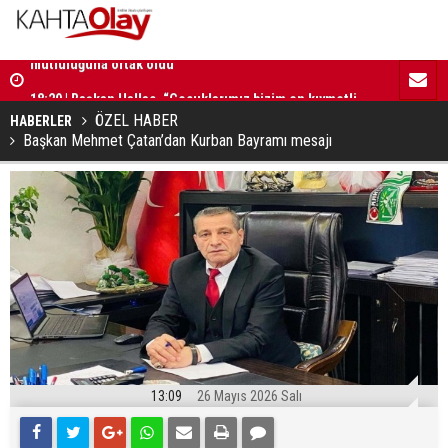
18:29 | Başkan Hallaç, “Çocuklarımız bizim en kıymetli
16:52 | Kad
emanetlerimizdir”
ilerliyor
ÖZEL HABER
HABERLER
Başkan Mehmet Çatan’dan Kurban Bayramı mesajı
13:09
26 Mayıs 2026 Salı