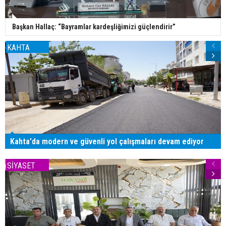
Başkan Hallaç: “Bayramlar kardeşliğimizi güçlendirir”
KAHTA
Kahta'da modern ve güvenli yol çalışmaları devam ediyor
SİYASET