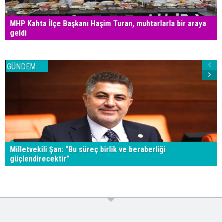
MHP Kahta İlçe Başkanı Haşim Turan, muhtarlarla bir araya
geldi
GÜNDEM
Milletvekili Şan: “Bu süreç birlik ve beraberliği
güçlendirecektir”