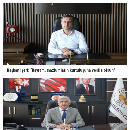
Başkan İşeri: “Bayram, mazlumların kurtuluşuna vesile olsun”