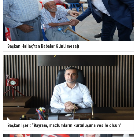
Başkan Hallaç’tan Babalar Günü mesajı
Başkan İşeri: “Bayram, mazlumların kurtuluşuna vesile olsun”