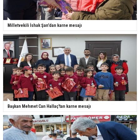
Milletvekili İshak Şan'dan karne mesajı
Başkan Mehmet Can Hallaç'tan karne mesajı