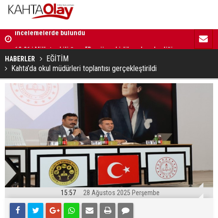
12:01 | Milletvekili Şan: “Bu süreç birlik ve beraberliği
11:59 | Kom
güçlendirecektir”
EĞİTİM
HABERLER
Kahta’da okul müdürleri toplantısı gerçekleştirildi
15:57
28 Ağustos 2025 Perşembe