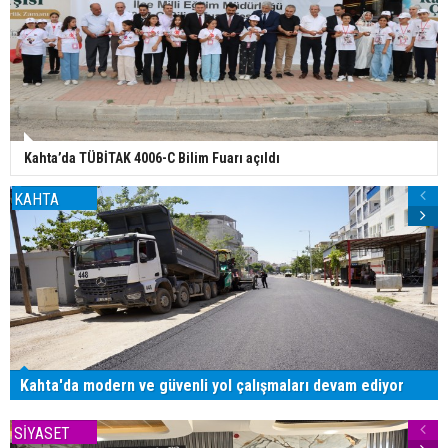
Kahta’da TÜBİTAK 4006-C Bilim Fuarı açıldı
KAHTA
Kahta'da modern ve güvenli yol çalışmaları devam ediyor
SİYASET