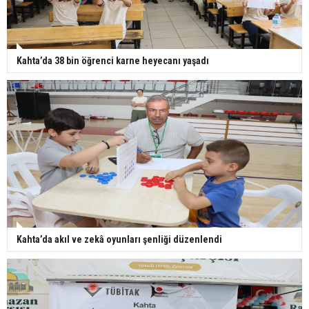
Kahta’da 38 bin öğrenci karne heyecanı yaşadı
Kahta’da akıl ve zekâ oyunları şenliği düzenlendi