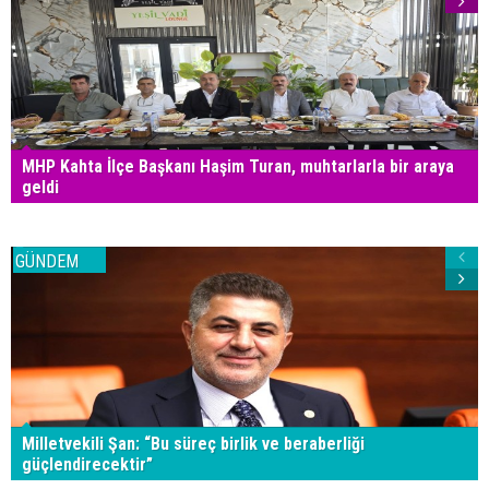
MHP Kahta İlçe Başkanı Haşim Turan, muhtarlarla bir araya
geldi
GÜNDEM
Milletvekili Şan: “Bu süreç birlik ve beraberliği
güçlendirecektir”