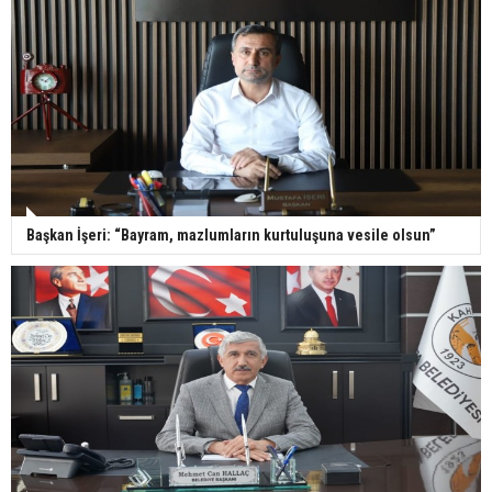
Başkan İşeri: “Bayram, mazlumların kurtuluşuna vesile olsun”