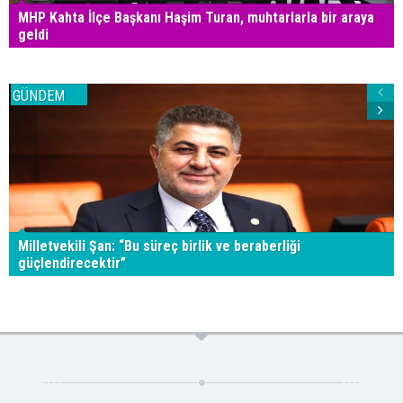
MHP Kahta İlçe Başkanı Haşim Turan, muhtarlarla bir araya
geldi
GÜNDEM
Milletvekili Şan: “Bu süreç birlik ve beraberliği
güçlendirecektir”