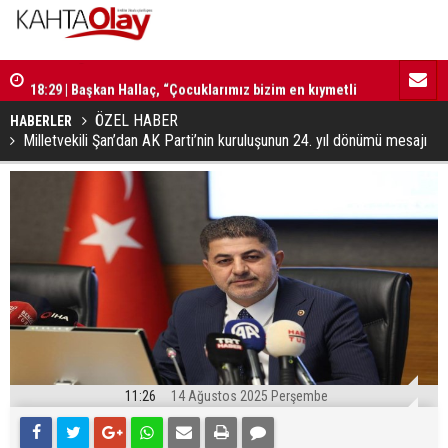
18:29 | Başkan Hallaç, “Çocuklarımız bizim en kıymetli
16:52 | Kad
emanetlerimizdir”
ilerliyor
ÖZEL HABER
HABERLER
Milletvekili Şan’dan AK Parti’nin kuruluşunun 24. yıl dönümü mesajı
11:26
14 Ağustos 2025 Perşembe