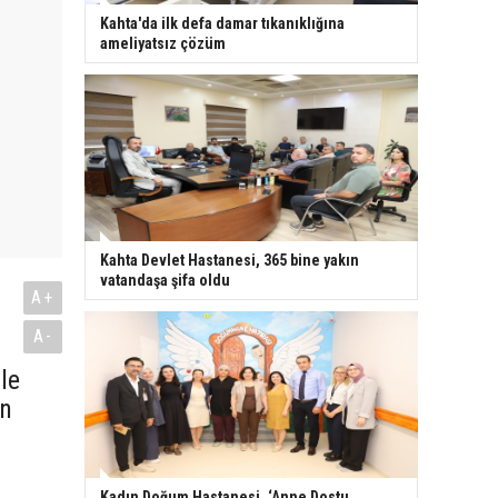
Kahta'da ilk defa damar tıkanıklığına
ameliyatsız çözüm
Kahta Devlet Hastanesi, 365 bine yakın
vatandaşa şifa oldu
A+
A-
le
en
Kadın Doğum Hastanesi, ‘Anne Dostu