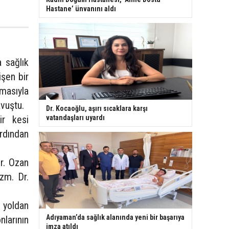
Hastane’ ünvanını aldı
a sağlık
işen bir
şmasıyla
avuştu.
Dr. Kocaoğlu, aşırı sıcaklara karşı
ir kesi
vatandaşları uyardı
rdından
r. Ozan
zm. Dr.
 yoldan
Adıyaman’da sağlık alanında yeni bir başarıya
nlarının
imza atıldı