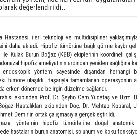
larak değerlendirildi..
Hastanesi, ileri teknoloji ve multidisipliner yaklaşımıyl
nisini daha ekledi. Hipofiz tümörüne bağlı görme kaybı gel
i ile Kulak Burun Boğaz (KBB) ekiplerinin koordineli çalı
donazal hipofiz ameliyatının ardından yeniden sağlığına k
n endoskopik yöntem sayesinde dışarıdan herhangi b
eki tümöre ulaşıldı. Başarıyla tamamlanan operasyonun a
nda erken dönemde belirgin düzelme sağlandı.
rrahisi ekibinden Prof. Dr. Şeyho Cem Yücetaş ve Uzm. D
Boğaz Hastalıkları ekibinden Doç. Dr. Mehtap Koparal, U
hmet Demir’in ortak çalışmasıyla gerçekleştirildi.
nazal yöntemin hipofiz tümörlerine doğal anatomik
ayede hastaların burun anatomisi, solunum ve koku fonksiyo