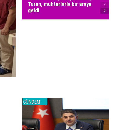
Turan, muhtarlarla bir araya
MHP Ka
geldi
yöneti
GÜNDEM
GÜNDEM