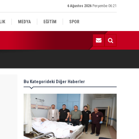
6 Ağustos 2026
Perşembe 06:21
LIK
MEDYA
EĞİTİM
SPOR
:53 | Eski Kahta Kalesi’nde çıkan yangın kontrol altına alındı
Bu Kategorideki Diğer Haberler