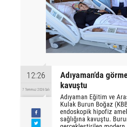
Adıyaman’da görme 
12:26
kavuştu
7 Temmuz 2026 Salı
Adıyaman Eğitim ve Araşt
Kulak Burun Boğaz (KBB) 
endoskopik hipofiz amel
sağlığına kavuştu. Buru
gerçekleştirilen modern 