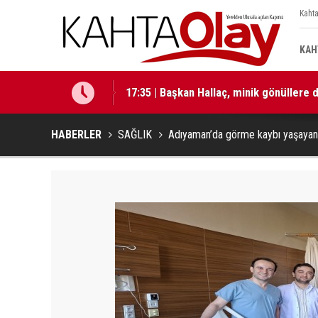
Kahta
KAH
17:35 | Başkan Hallaç, minik gönüllere
HABERLER
SAĞLIK
Adıyaman’da görme kaybı yaşayan 