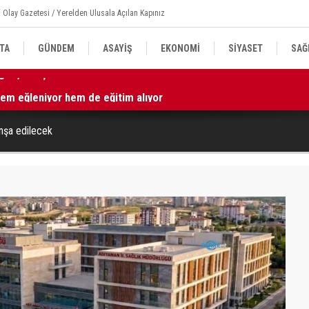
 Olay Gazetesi / Yerelden Ulusala Açılan Kapınız
TA
GÜNDEM
ASAYİŞ
EKONOMİ
SİYASET
SAĞ
hem eğleniyor hem de eğitim alıyor
17
inşa edilecek