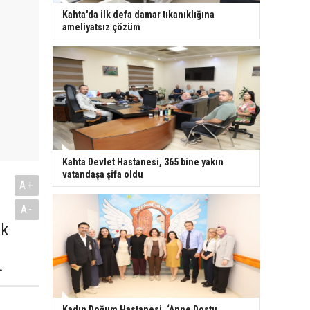
Kahta'da ilk defa damar tıkanıklığına
ameliyatsız çözüm
Kahta Devlet Hastanesi, 365 bine yakın
vatandaşa şifa oldu
A+
A-
ek
.
Kadın Doğum Hastanesi, ‘Anne Dostu