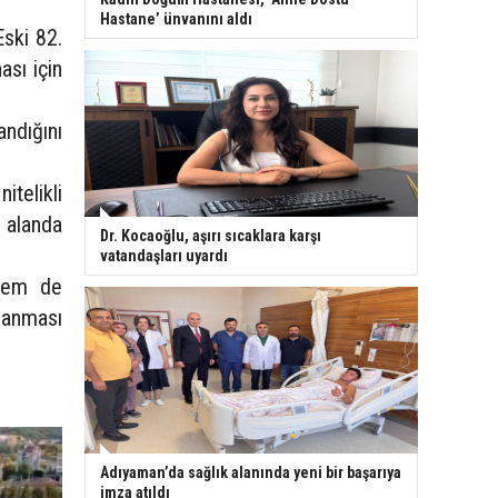
Hastane’ ünvanını aldı
Eski 82.
ası için
andığını
itelikli
ı alanda
Dr. Kocaoğlu, aşırı sıcaklara karşı
vatandaşları uyardı
 hem de
lanması
Adıyaman’da sağlık alanında yeni bir başarıya
imza atıldı