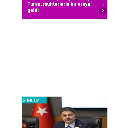
Turan, muhtarlarla bir araya
MHP Ka
geldi
yöneti
GÜNDEM
GÜNDEM