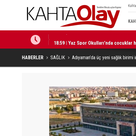
Kahta
KAH
18:59 | Yaz Spor Okulları’nda çocuklar 
HABERLER
SAĞLIK
Adıyaman’da üç yeni sağlık birimi 