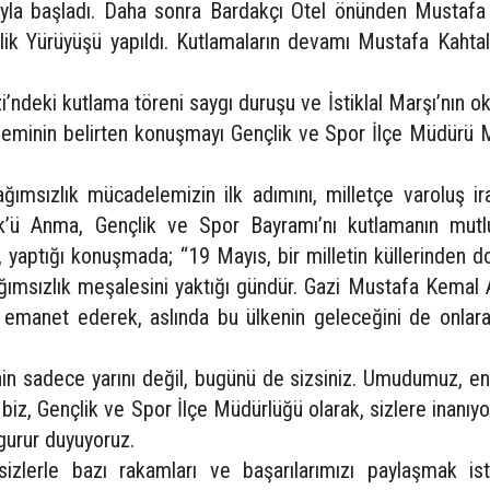
ıyla başladı. Daha sonra Bardakçı Otel önünden Mustafa 
ik Yürüyüşü yapıldı. Kutlamaların devamı Mustafa Kahtalı
’ndeki kutlama töreni saygı duruşu ve İstiklal Marşı’nın 
neminin belirten konuşmayı Gençlik ve Spor İlçe Müdürü 
ğımsızlık mücadelemizin ilk adımını, milletçe varoluş ir
’ü Anma, Gençlik ve Spor Bayramı’nı kutlamanın mutl
, yaptığı konuşmada; “19 Mayıs, bir milletin küllerinden 
ağımsızlık meşalesini yaktığı gündür. Gazi Mustafa Kemal 
 emanet ederek, aslında bu ülkenin geleceğini de onlara
enin sadece yarını değil, bugünü de sizsiniz. Umudumuz, en
iz, Gençlik ve Spor İlçe Müdürlüğü olarak, sizlere inanıyor
 gurur duyuyoruz.
sizlerle bazı rakamları ve başarılarımızı paylaşmak ist