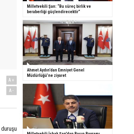
Milletvekili Şan: “Bu süreç birlik ve
beraberliği güçlendirecektir”
Ahmet Aydın’dan Emniyet Genel
Müdürlüğü’ne ziyaret
A+
A-
ı duruşu
Milletvekili İshak Şan'dan Basın Bayramı