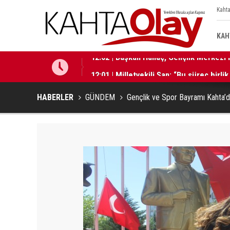
Kahta
KAH
12:01 | Milletvekili Şan: “Bu süreç birli
HABERLER
GÜNDEM
Gençlik ve Spor Bayramı Kahta’d