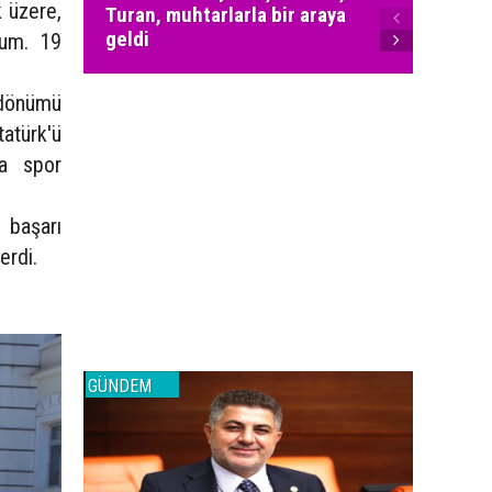
 üzere,
Turan, muhtarlarla bir araya
MHP Ka
geldi
yöneti
rum. 19
 dönümü
tatürk'ü
da spor
 başarı
erdi.
GÜNDEM
GÜNDEM