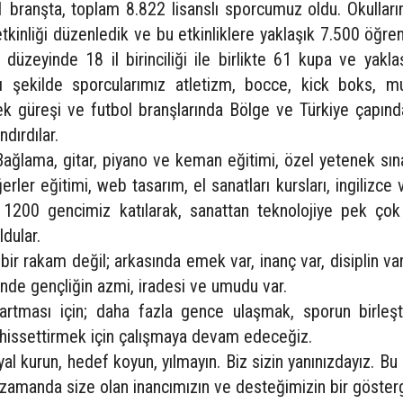
1 branşta, toplam 8.822 lisanslı sporcumuz oldu. Okulları
etkinliği düzenledik ve bu etkinliklere yaklaşık 7.500 öğren
il düzeyinde 18 il birinciliği ile birlikte 61 kupa ve yakl
ı şekilde sporcularımız atletizm, bocce, kick boks, mu
ilek güreşi ve futbol branşlarında Bölge ve Türkiye çapın
ndırdılar.
ağlama, gitar, piyano ve keman eğitimi, özel yetenek sın
değerler eğitimi, web tasarım, el sanatları kursları, ingilizce
k 1200 gencimiz katılarak, sanattan teknolojiye pek çok
ldular.
 bir rakam değil; arkasında emek var, inanç var, disiplin va
rinde gençliğin azmi, iradesi ve umudu var.
 artması için; daha fazla gence ulaşmak, sporun birleşti
hissettirmek için çalışmaya devam edeceğiz.
ayal kurun, hedef koyun, yılmayın. Biz sizin yanınızdayız. B
 zamanda size olan inancımızın ve desteğimizin bir gösterg