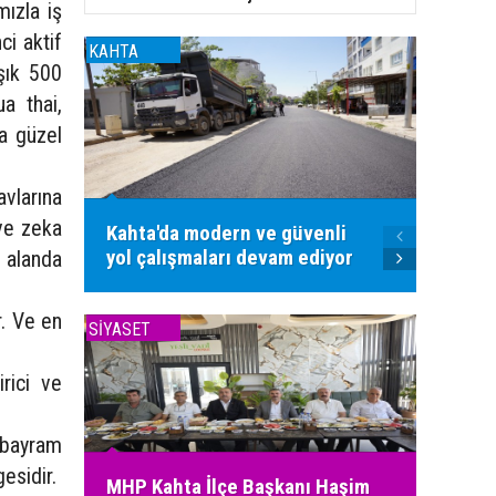
mızla iş
ci aktif
KAHTA
KAHTA
aşık 500
a thai,
da güzel
avlarına
 ve zeka
Kahta'da modern ve güvenli
Kahta'
yol çalışmaları devam ediyor
sıcak 
 alanda
r. Ve en
SİYASET
SİYASET
rici ve
u bayram
esidir.
MHP Kahta İlçe Başkanı Haşim