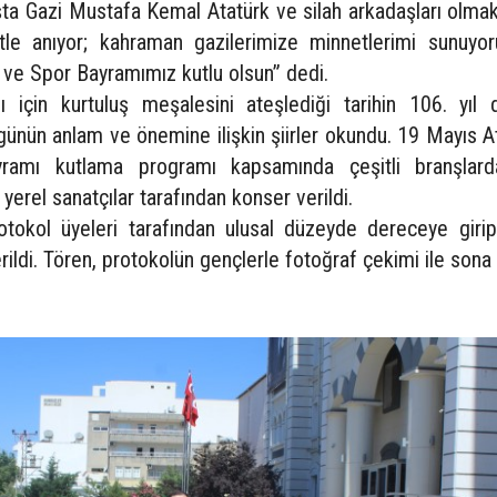
ta Gazi Mustafa Kemal Atatürk ve silah arkadaşları olmak
tle anıyor; kahraman gazilerimize minnetlerimi sunuyo
 ve Spor Bayramımız kutlu olsun” dedi.
ğı için kurtuluş meşalesini ateşlediği tarihin 106. yıl
 günün anlam ve önemine ilişkin şiirler okundu. 19 Mayıs A
amı kutlama programı kapsamında çeşitli branşlar
e yerel sanatçılar tarafından konser verildi.
tokol üyeleri tarafından ulusal düzeyde dereceye girip
ildi. Tören, protokolün gençlerle fotoğraf çekimi ile sona 