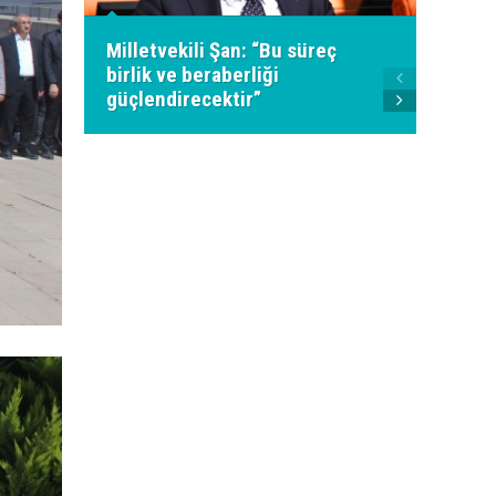
Milletvekili Şan: “Bu süreç
birlik ve beraberliği
Ahmet
güçlendirecektir”
Genel 