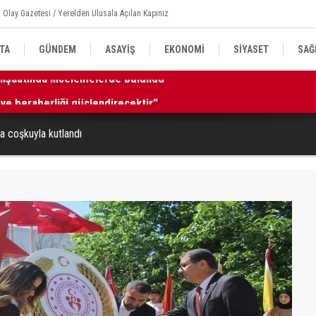
 Olay Gazetesi / Yerelden Ulusala Açılan Kapınız
TA
GÜNDEM
ASAYİŞ
EKONOMİ
SİYASET
SAĞ
k ve beraberliği güçlendirecektir”
11
a coşkuyla kutlandı