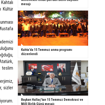
Kahtalı
mesajı
 Kültür
okunması
Mustafa
ademizi
uluğunu
Kahta’da 15 Temmuz anma programı
doğduğu,
düzenlendi
Atatürk,
 teslim
erjimiz,
, sizler
Başkan Hallaç’tan 15 Temmuz Demokrasi ve
iyorum.
Millî Birlik Günü mesajı