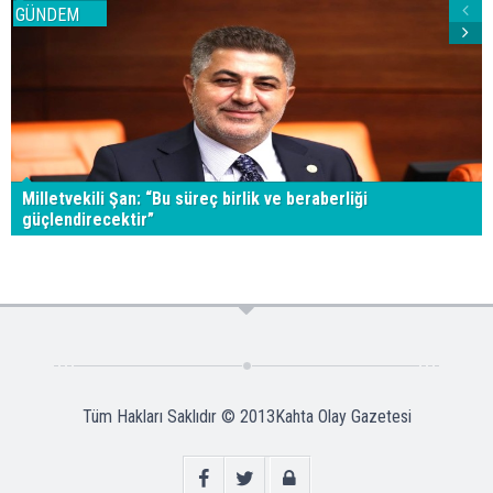
GÜNDEM
Milletvekili Şan: “Bu süreç birlik ve beraberliği
güçlendirecektir”
Tüm Hakları Saklıdır © 2013
Kahta Olay Gazetesi