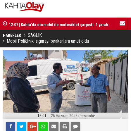
12:07 | Kahta’da otomobil ile motosiklet çarpıştı: 1 yaralı
12:02 | Baş
incelemel
SAĞLIK
HABERLER
Mobil Poliklinik, sigarayı bırakanlara umut oldu
16:01
25 Haziran 2026 Perşembe