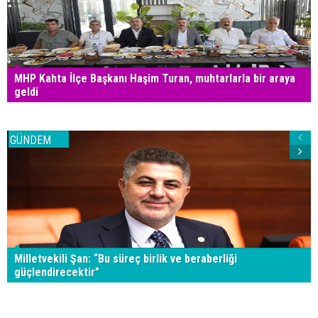
MHP Kahta İlçe Başkanı Haşim Turan, muhtarlarla bir araya
geldi
GÜNDEM
Milletvekili Şan: “Bu süreç birlik ve beraberliği
güçlendirecektir”