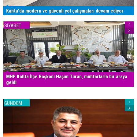
Kahta'da modern ve güvenli yol çalışmaları devam ediyor
SİYASET
MHP Kahta İlçe Başkanı Haşim Turan, muhtarlarla bir araya
geldi
GÜNDEM