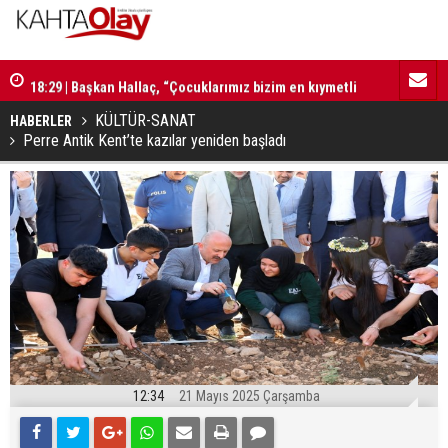
18:29 | Başkan Hallaç, “Çocuklarımız bizim en kıymetli
16:52 | Kad
emanetlerimizdir”
ilerliyor
KÜLTÜR-SANAT
HABERLER
Perre Antik Kent’te kazılar yeniden başladı
12:34
21 Mayıs 2025 Çarşamba