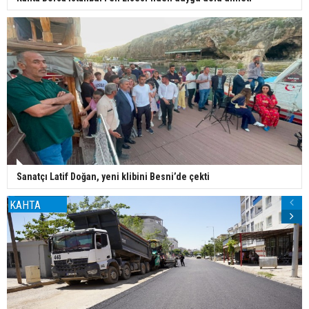
Sanatçı Latif Doğan, yeni klibini Besni’de çekti
KAHTA