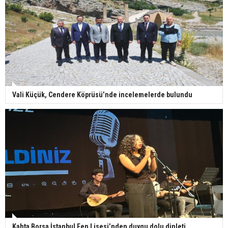
Vali Küçük, Cendere Köprüsü’nde incelemelerde bulundu
Kahta Borsa İstanbul Fen Lisesi’nden duygu dolu dinleti