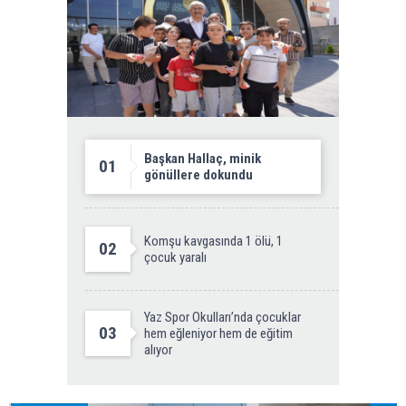
Başkan Hallaç, minik
01
gönüllere dokundu
Komşu kavgasında 1 ölü, 1
02
çocuk yaralı
Yaz Spor Okulları’nda çocuklar
03
hem eğleniyor hem de eğitim
alıyor