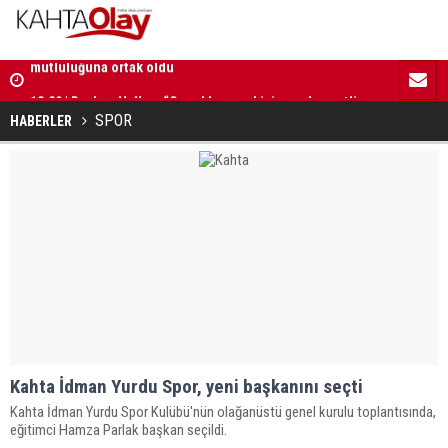
18:30 | Başkan Hallaç, yeni açılan parkta çocukların
mutluluğuna ortak oldu
18:29 | Başkan Hallaç, “Çocuklarımız bizim en kıymetli
16:52 | Kad
emanetlerimizdir”
ilerliyor
SPOR
HABERLER
Kahta İdman Yurdu Spor, yeni başkanını seçti
Kahta İdman Yurdu Spor Kulübü'nün olağanüstü genel kurulu toplantısında,
eğitimci Hamza Parlak başkan seçildi.