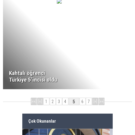
Kahtalı öğrenci
Türkiye 5’incisi oldu
[««]
[«]
5
[»]
[»»]
1
2
3
4
6
7
Çok Okunanlar