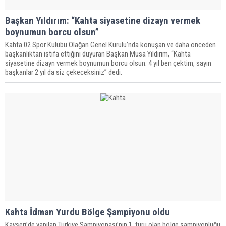
Başkan Yıldırım: “Kahta siyasetine dizayn vermek
boynumun borcu olsun”
Kahta 02 Spor Kulübü Olağan Genel Kurulu’nda konuşan ve daha önceden
başkanlıktan istifa ettiğini duyuran Başkan Musa Yıldırım, “Kahta
siyasetine dizayn vermek boynumun borcu olsun. 4 yıl ben çektim, sayın
başkanlar 2 yıl da siz çekeceksiniz” dedi.
Kahta İdman Yurdu Bölge Şampiyonu oldu
Kayseri’de yapılan Türkiye Şampiyonası’nın 1. turu olan bölge şampiyonluğu