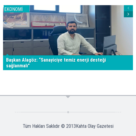
EKONOMİ
Başkan Alagöz: “Sanayiciye temiz enerji desteği
sağlanmalı”
Tüm Hakları Saklıdır © 2013
Kahta Olay Gazetesi