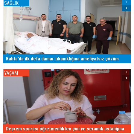
SAĞLIK
Kahta'da ilk defa damar tıkanıklığına ameliyatsız çözüm
YAŞAM
Deprem sonrası öğretmenlikten çini ve seramik ustalığına