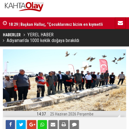
18:29 | Başkan Hallaç, “Çocuklarımız bizim en kıymetli
16:52 | Kad
emanetlerimizdir”
ilerliyor
YEREL HABER
HABERLER
Adıyaman’da 1000 keklik doğaya bırakıldı
14:37
25 Haziran 2026 Perşembe