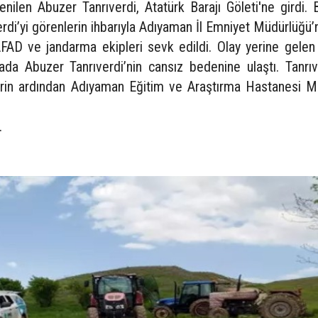
nilen Abuzer Tanrıverdi, Atatürk Barajı Göleti'ne girdi. 
di’yi görenlerin ihbarıyla Adıyaman İl Emniyet Müdürlüğü’
AFAD ve jandarma ekipleri sevk edildi. Olay yerine gelen
da Abuzer Tanrıverdi’nin cansız bedenine ulaştı. Tanrıve
lerin ardından Adıyaman Eğitim ve Araştırma Hastanesi M
.