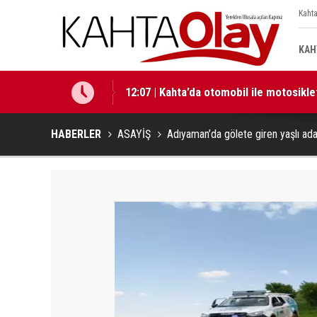
Kahta
KAH
12:07 | Kahta’da otomobil ile motosiklet 
12:02 | Başkan Hallaç, Gençlik Merkezi
HABERLER
ASAYİŞ
Adıyaman’da gölete giren yaşlı ada