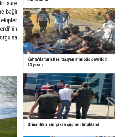
Bir süre
ne bağlı
 ekipler
rdi’nin
orgu’na
Kahta'da turistleri taşıyan minibüs devrildi:
13 yaralı
Ormanlık alanı yakan şüpheli tutuklandı