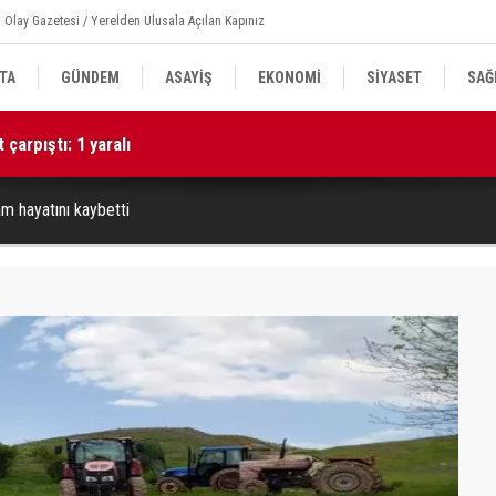
 Olay Gazetesi / Yerelden Ulusala Açılan Kapınız
TA
GÜNDEM
ASAYİŞ
EKONOMİ
SİYASET
SAĞ
çarpıştı: 1 yaralı
12
 inşaatında incelemelerde bulundu
m hayatını kaybetti