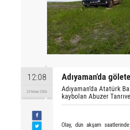
Adıyaman’da gölete 
12:08
Adıyaman'da Atatürk Bara
23 Nisan 2026
kaybolan Abuzer Tanrıver
Perşembe
Olay, dün akşam saatlerinde