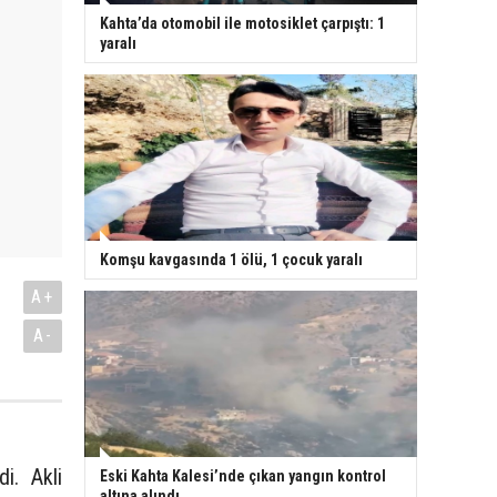
Kahta’da otomobil ile motosiklet çarpıştı: 1
yaralı
Komşu kavgasında 1 ölü, 1 çocuk yaralı
A+
A-
i. Akli
Eski Kahta Kalesi’nde çıkan yangın kontrol
altına alındı