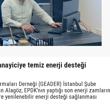
nayiciye temiz enerji desteği
ırmaları Derneği (GEADER) İstanbul Şube
ın Alagöz, EPDK'nın yaptığı son enerji zamları
re yenilenebilir enerji desteği sağlanması