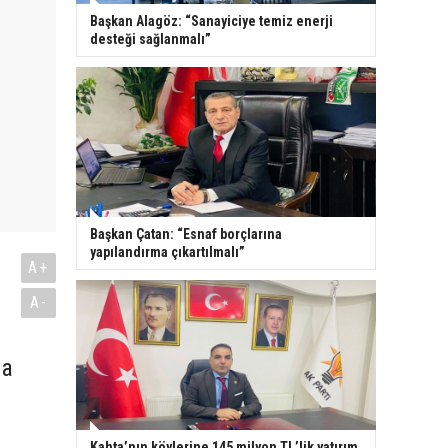
Başkan Alagöz: “Sanayiciye temiz enerji
desteği sağlanmalı”
Başkan Çatan: “Esnaf borçlarına
yapılandırma çıkartılmalı”
A+
A-
na
Kahta’nın köylerine 145 milyon TL’lik yatırım