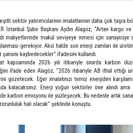
eşitli sektör yatırımcılarının imalatlarının daha çok taşra b
ER İstanbul Şube Başkanı Aydın Alagöz; “Artan kargo ve 
rdi maliyetlerinde makul seviyeye inmesi için sanayiciye
ağlanması gerekiyor. Aksi halde son enerji zamları ile üret
 şansını kaybedecekler” ifadesini kullandı.
kat kapsamında 2026 yılı itibariyle sınırda karbon dü
ini ifade eden Alagöz, “2026 itibariyle AB ithal ettiği ü
ini gözetecek. Eğer imalatınızı temiz enerjiden karşılam
a kalacaksınız. Enerji yoğun sektörler öne alındı ama
de karbon emisyonu ile yüzleşecek. Bu nedenle artık sanay
zorunluluk hali olacak” şeklinde konuştu.