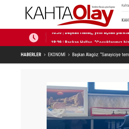
Kahta
KAH
18:29 | Başkan Hallaç, “Çocuklarımız b
HABERLER
EKONOMİ
Başkan Alagöz: “Sanayiciye temi