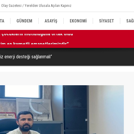
 Olay Gazetesi / Yerelden Ulusala Açılan Kapınız
TA
GÜNDEM
ASAYİŞ
EKONOMİ
SİYASET
SAĞ
izim en kıymetli emanetlerimizdir”
16
z enerji desteği sağlanmalı”