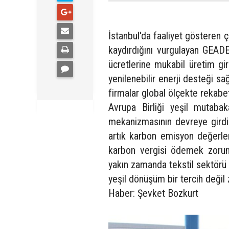
İstanbul'da faaliyet gösteren ç
kaydırdığını vurgulayan GEAD
ücretlerine mukabil üretim gi
yenilenebilir enerji desteği s
firmalar global ölçekte rekabet
Avrupa Birliği yeşil mutaba
mekanizmasının devreye girdiğ
artık karbon emisyon değerler
karbon vergisi ödemek zorund
yakın zamanda tekstil sektörü 
yeşil dönüşüm bir tercih değil 
Haber: Şevket Bozkurt