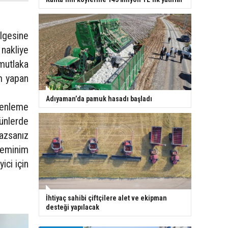
ölgesine
nakliye
 mutlaka
im yapan
Adıyaman’da pamuk hasadı başladı
zenleme
rünlerde
azsanız
 eminim
ici için
İhtiyaç sahibi çiftçilere alet ve ekipman
desteği yapılacak