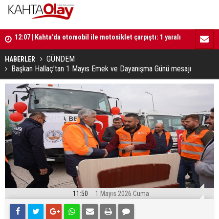
12:07 | Kahta’da otomobil ile motosiklet çarpıştı: 1 yaralı
12:01 | Mill
12:02 | Başkan Hallaç, Gençlik Merkezi inşaatında
güçlendire
incelemelerde bulundu
GÜNDEM
HABERLER
Başkan Hallaç’tan 1 Mayıs Emek ve Dayanışma Günü mesajı
11:50
1 Mayıs 2026 Cuma