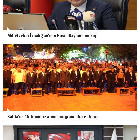
Milletvekili İshak Şan'dan Basın Bayramı mesajı
Kahta’da 15 Temmuz anma programı düzenlendi