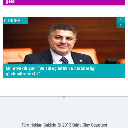
geldi
GÜNDEM
Milletvekili Şan: “Bu süreç birlik ve beraberliği
güçlendirecektir”
Tüm Hakları Saklıdır © 2013
Kahta Olay Gazetesi