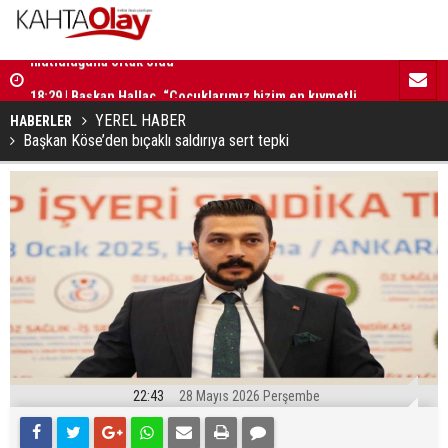
18:29 | Başkan Hallaç, “Çocuklarımız bizim en kıymetli
16:52 | Kad
emanetlerimizdir”
ilerliyor
YEREL HABER
HABERLER
Başkan Köse’den bıçaklı saldırıya sert tepki
22:43
28 Mayıs 2026 Perşembe