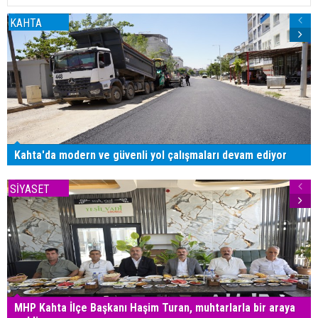
KAHTA
Kahta'da modern ve güvenli yol çalışmaları devam ediyor
SİYASET
MHP Kahta İlçe Başkanı Haşim Turan, muhtarlarla bir araya