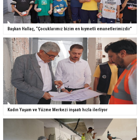
Başkan Hallaç, “Çocuklarımız bizim en kıymetli emanetlerimizdir”
Kadın Yaşam ve Yüzme Merkezi inşaatı hızla ilerliyor