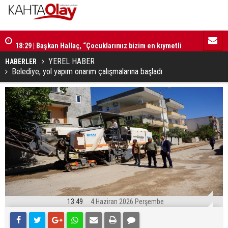
18:29 | Başkan Hallaç, “Çocuklarımız bizim en kıymetli
16:52 | Kad
emanetlerimizdir”
ilerliyor
YEREL HABER
HABERLER
Belediye, yol yapım onarım çalışmalarına başladı
13:49
4 Haziran 2026 Perşembe