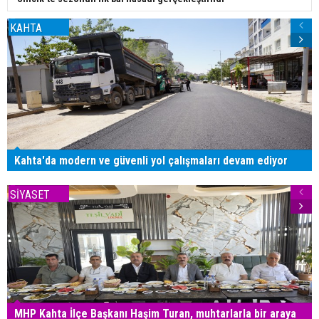
KAHTA
Kahta'da modern ve güvenli yol çalışmaları devam ediyor
SİYASET
MHP Kahta İlçe Başkanı Haşim Turan, muhtarlarla bir araya