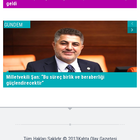
geldi
GÜNDEM
Milletvekili Şan: “Bu süreç birlik ve beraberliği
güçlendirecektir”
Tüm Hakları Saklıdır © 2013
Kahta Olay Gazetesi