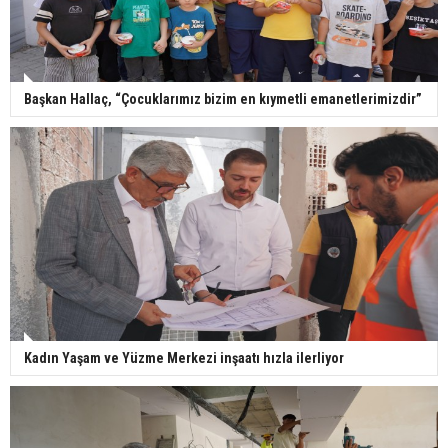
Başkan Hallaç, “Çocuklarımız bizim en kıymetli emanetlerimizdir”
Kadın Yaşam ve Yüzme Merkezi inşaatı hızla ilerliyor