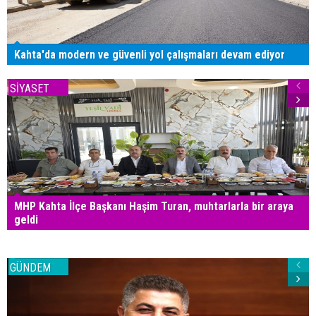
Kahta'da modern ve güvenli yol çalışmaları devam ediyor
SİYASET
MHP Kahta İlçe Başkanı Haşim Turan, muhtarlarla bir araya
geldi
GÜNDEM