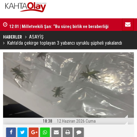
12:01 | Milletvekili Şan: “Bu süreç birlik ve beraberliği
11:59 | Kom
güçlendirecektir”
ASAYİŞ
HABERLER
Kahta’da çekirge toplayan 3 yabancı uyruklu şüpheli yakalandı
18:38
12 Haziran 2026 Cuma