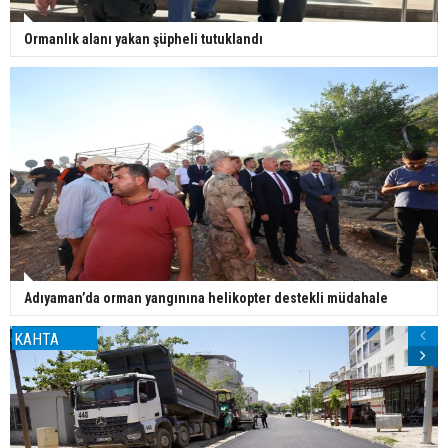
Ormanlık alanı yakan şüpheli tutuklandı
Adıyaman’da orman yangınına helikopter destekli müdahale
KAHTA