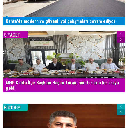
Kahta'da modern ve güvenli yol çalışmaları devam ediyor
SİYASET
MHP Kahta İlçe Başkanı Haşim Turan, muhtarlarla bir araya
geldi
GÜNDEM