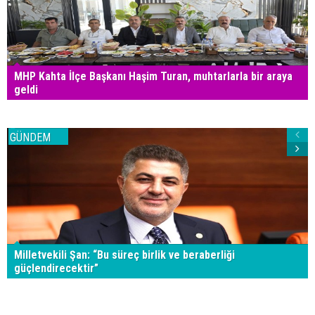
MHP Kahta İlçe Başkanı Haşim Turan, muhtarlarla bir araya
geldi
GÜNDEM
Milletvekili Şan: “Bu süreç birlik ve beraberliği
güçlendirecektir”