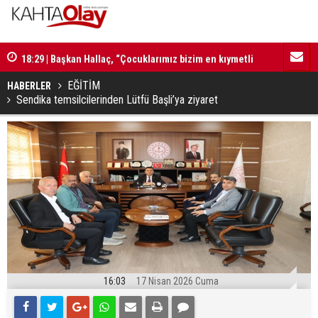
18:29 | Başkan Hallaç, “Çocuklarımız bizim en kıymetli
16:52 | Kad
emanetlerimizdir”
ilerliyor
EĞİTİM
HABERLER
Sendika temsilcilerinden Lütfü Başli’ya ziyaret
16:03
17 Nisan 2026 Cuma