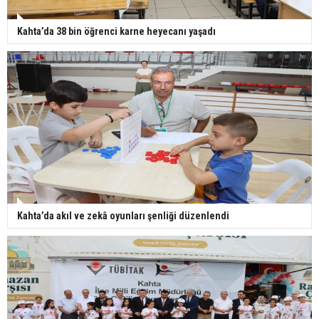
Kahta’da 38 bin öğrenci karne heyecanı yaşadı
Kahta’da akıl ve zekâ oyunları şenliği düzenlendi