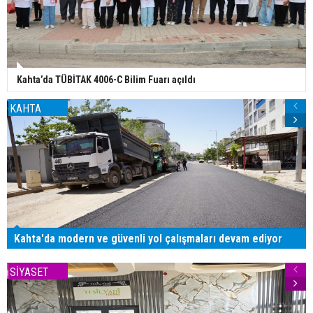
Kahta’da TÜBİTAK 4006-C Bilim Fuarı açıldı
KAHTA
Kahta'da modern ve güvenli yol çalışmaları devam ediyor
SİYASET