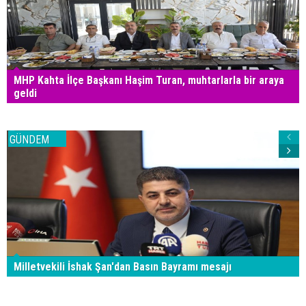
MHP Kahta İlçe Başkanı Haşim Turan, muhtarlarla bir araya
geldi
GÜNDEM
Milletvekili İshak Şan'dan Basın Bayramı mesajı