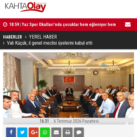
ldi
18:59 | Yaz Spor Okulları’nda çocuklar hem eğleniyor hem
17:35 | Ba
de eğitim alıyor
YEREL HABER
HABERLER
Vali Küçük, il genel meclisi üyelerini kabul etti
16:31
6 Temmuz 2026 Pazartesi