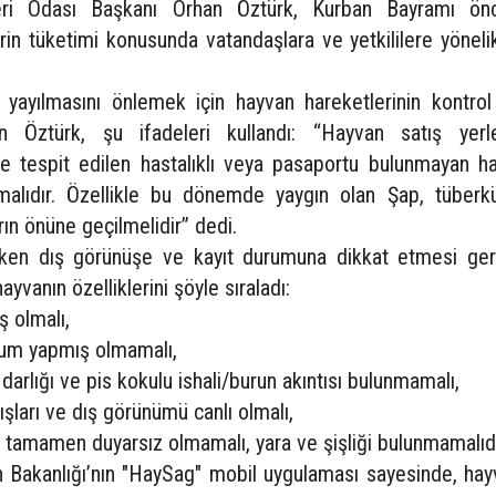
eri Odası Başkanı Orhan Öztürk, Kurban Bayramı ön
erin tüketimi konusunda vatandaşlara ve yetkililere yöneli
ın yayılmasını önlemek için hayvan hareketlerinin kontrol
en Öztürk, şu ifadeleri kullandı: “Hayvan satış yerle
e tespit edilen hastalıklı veya pasaportu bulunmayan ha
malıdır. Özellikle bu dönemde yaygın olan Şap, tüberk
arın önüne geçilmelidir” dedi.
rken dış görünüşe ve kayıt durumuna dikkat etmesi gere
ayvanın özelliklerini şöyle sıraladı:
ş olmalı,
ğum yapmış olmamalı,
arlığı ve pis kokulu ishali/burun akıntısı bulunmamalı,
kışları ve dış görünümü canlı olmalı,
ya tamamen duyarsız olmamalı, yara ve şişliği bulunmamalıdı
 Bakanlığı’nın "HaySag" mobil uygulaması sayesinde, hayv