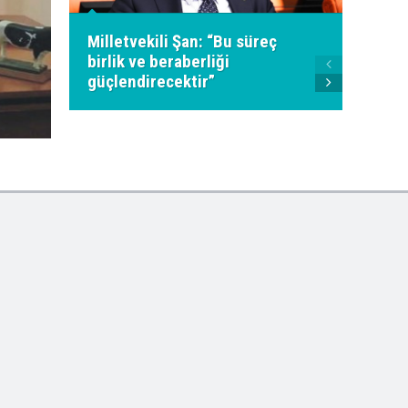
Milletvekili Şan: “Bu süreç
birlik ve beraberliği
Ahmet
güçlendirecektir”
Genel 