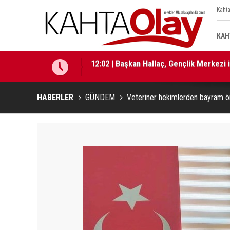
Kahta
KAH
12:01 | Milletvekili Şan: “Bu süreç birli
HABERLER
GÜNDEM
Veteriner hekimlerden bayram ön