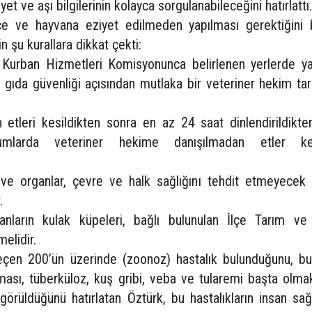
yet ve aşı bilgilerinin kolayca sorgulanabileceğini hatırlattı.
rce ve hayvana eziyet edilmeden yapılması gerektiğini b
n şu kurallara dikkat çekti:
 Kurban Hizmetleri Komisyonunca belirlenen yerlerde yap
 gıda güvenliği açısından mutlaka bir veteriner hekim ta
an etleri kesildikten sonra en az 24 saat dinlendirildikt
urumlarda veteriner hekime danışılmadan etler kes
 ve organlar, çevre ve halk sağlığını tehdit etmeyecek 
.
vanların kulak küpeleri, bağlı bulunulan İlçe Tarım v
melidir.
çen 200’ün üzerinde (zoonoz) hastalık bulunduğunu, bu
ası, tüberküloz, kuş gribi, veba ve tularemi başta olma
görüldüğünü hatırlatan Öztürk, bu hastalıkların insan sağl