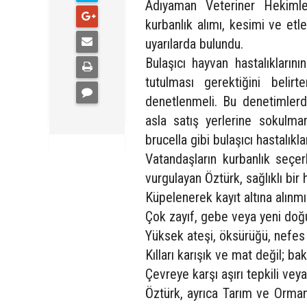
Adıyaman Veteriner Hekiml
kurbanlık alımı, kesimi ve etl
uyarılarda bulundu.
Bulaşıcı hayvan hastalıkların
tutulması gerektiğini belirt
denetlenmeli. Bu denetimlerd
asla satış yerlerine sokulma
brucella gibi bulaşıcı hastalıkl
Vatandaşların kurbanlık seçe
vurgulayan Öztürk, sağlıklı bir h
Küpelenerek kayıt altına alınmı
Çok zayıf, gebe veya yeni do
Yüksek ateşi, öksürüğü, nefes d
Kılları karışık ve mat değil; ba
Çevreye karşı aşırı tepkili ve
Öztürk, ayrıca Tarım ve Orman