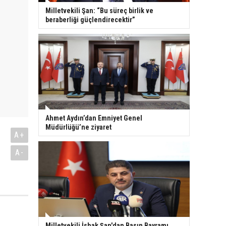
Milletvekili Şan: “Bu süreç birlik ve
beraberliği güçlendirecektir”
Ahmet Aydın’dan Emniyet Genel
Müdürlüğü’ne ziyaret
A+
A-
Milletvekili İshak Şan'dan Basın Bayramı