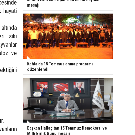
cesinde
mesajı
k hayati
 altında
ri sıkı
yvanlar
üloz ve
Kahta’da 15 Temmuz anma programı
ktiğini
düzenlendi
r.
anların
Başkan Hallaç’tan 15 Temmuz Demokrasi ve
Millî Birlik Günü mesajı