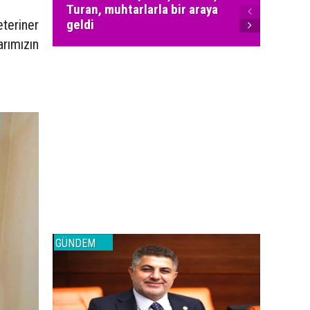
Turan, muhtarlarla bir araya
MHP Ka
teriner
geldi
yöneti
rımızın
GÜNDEM
GÜNDEM