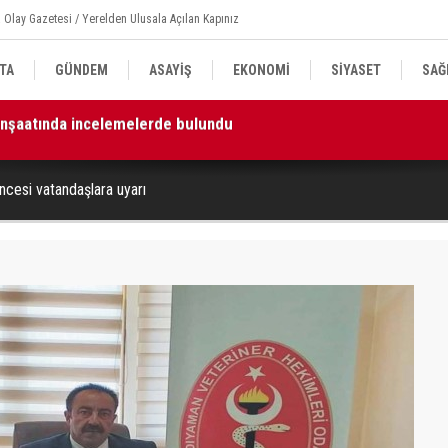
 Olay Gazetesi / Yerelden Ulusala Açılan Kapınız
TA
GÜNDEM
ASAYİŞ
EKONOMİ
SİYASET
SAĞ
k ve beraberliği güçlendirecektir”
11
cesi vatandaşlara uyarı