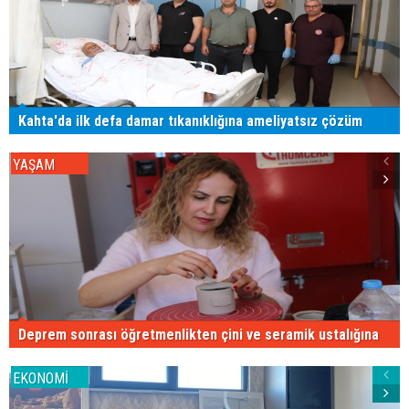
Kahta'da ilk defa damar tıkanıklığına ameliyatsız çözüm
YAŞAM
Deprem sonrası öğretmenlikten çini ve seramik ustalığına
EKONOMİ