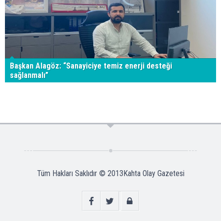
Başkan Alagöz: “Sanayiciye temiz enerji desteği
sağlanmalı”
Tüm Hakları Saklıdır © 2013
Kahta Olay Gazetesi