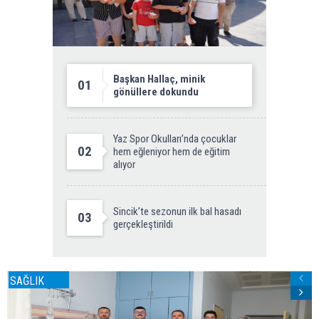
Başkan Hallaç, minik
01
gönüllere dokundu
Yaz Spor Okulları’nda çocuklar
02
hem eğleniyor hem de eğitim
alıyor
Sincik’te sezonun ilk bal hasadı
03
gerçekleştirildi
SAĞLIK