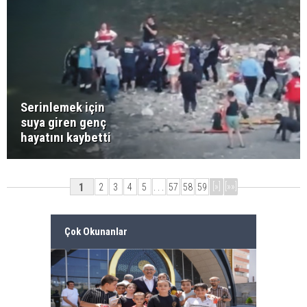
Serinlemek için
suya giren genç
hayatını kaybetti
1
[»]
[»»]
2
3
4
5
. . .
57
58
59
Çok Okunanlar