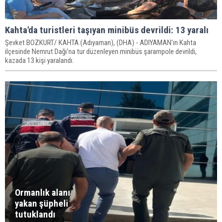
Kahta'da turistleri taşıyan minibüs devrildi: 13 yaralı
Şevket BOZKURT/ KAHTA (Adıyaman), (DHA) - ADIYAMAN'ın Kahta
ilçesinde Nemrut Dağı’na tur düzenleyen minibüs şarampole devrildi,
kazada 13 kişi yaralandı.
Ormanlık alanı
yakan şüpheli
tutuklandı