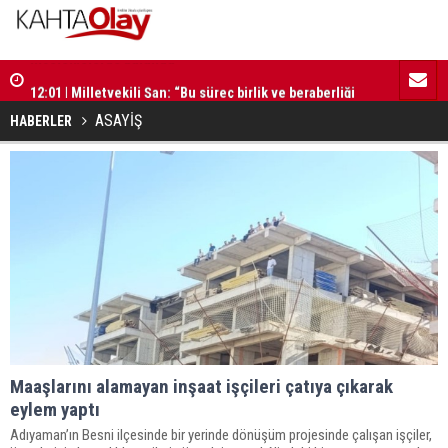
12:01 | Milletvekili Şan: “Bu süreç birlik ve beraberliği
11:59 | Kom
güçlendirecektir”
ASAYİŞ
HABERLER
Maaşlarını alamayan inşaat işçileri çatıya çıkarak
eylem yaptı
Adıyaman’ın Besni ilçesinde bir yerinde dönüşüm projesinde çalışan işçiler,