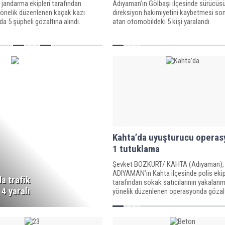
jandarma ekipleri tarafından
Adıyaman’ın Gölbaşı ilçesinde sürücüs
yönelik düzenlenen kaçak kazı
direksiyon hakimiyetini kaybetmesi so
 5 şüpheli gözaltına alındı.
atan otomobildeki 5 kişi yaralandı.
Kahta’da uyuşturucu opera
1 tutuklama
Şevket BOZKURT/ KAHTA (Adıyaman), 
ADIYAMAN’ın Kahta ilçesinde polis ekip
a trafik
tarafından sokak satıcılarının yakalan
 4 yaralı
yönelik düzenlenen operasyonda gözal
alınan 2 şüpheliden 1’i tutuklandı.