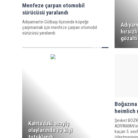
Menfeze çarpan otomobil
sürücüsü yaralandı
Adıyaman'ın Gölbaşı ilçesinde köpeğe
Adıyam
çarpmamak için menfeze çarpan otomobil
hırsızl
sürücüsü yaralandı.
gözaltı
Boğazına 
heimlich 
Şevket BOZK
Kahta'daki asayiş
ADIYAMAN’ın 
olaylarında 13 kişi
kaçan 5. sını
tutuklandı
öğretmeninin 