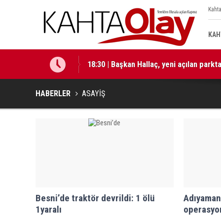
Kahta
KAH
18:30 | Başkan Hallaç, yeni açılan park
18:29 | Başkan Hallaç, “Çocuklarımız b
HABERLER
ASAYİŞ
Besni’de traktör devrildi: 1 ölü
Adıyaman'
1yaralı
operasyon