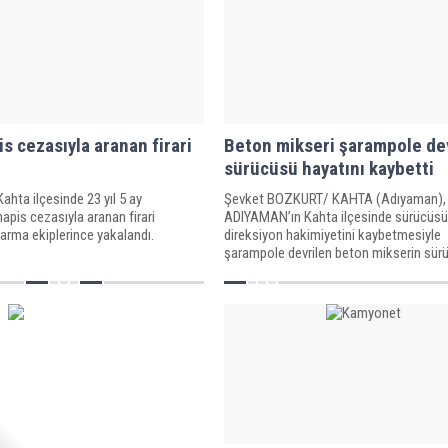
is cezasıyla aranan firari
Beton mikseri şarampole dev
sürücüsü hayatını kaybetti
ahta ilçesinde 23 yıl 5 ay
Şevket BOZKURT/ KAHTA (Adıyaman), 
apis cezasıyla aranan firari
ADIYAMAN’ın Kahta ilçesinde sürücüs
arma ekiplerince yakalandı.
direksiyon hakimiyetini kaybetmesiyle
şarampole devrilen beton mikserin sür
Yılancı (40) hayatını kaybetti.