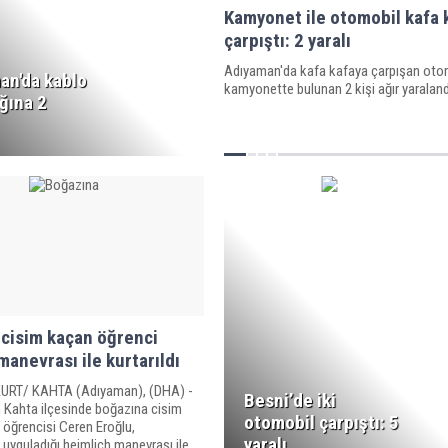
Kamyonet ile otomobil kafa 
çarpıştı: 2 yaralı
Adıyaman'da kafa kafaya çarpışan otom
an'da kablo
kamyonette bulunan 2 kişi ağır yaraland
ığına 2
cisim kaçan öğrenci
manevrası ile kurtarıldı
URT/ KAHTA (Adıyaman), (DHA) -
Besni’de iki
Kahta ilçesinde boğazına cisim
otomobil çarpıştı: 5
f öğrencisi Ceren Eroğlu,
yaralı
uyguladığı heimlich manevrası ile