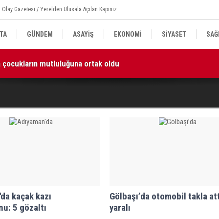
 Olay Gazetesi / Yerelden Ulusala Açılan Kapınız
TA
GÜNDEM
ASAYİŞ
EKONOMİ
SİYASET
SAĞ
ta çocukların mutluluğuna ortak oldu
16
izim en kıymetli emanetlerimizdir”
da kaçak kazı
Gölbaşı’da otomobil takla att
u: 5 gözaltı
yaralı