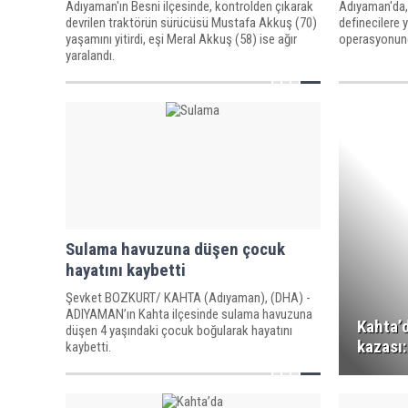
Adıyaman'ın Besni ilçesinde, kontrolden çıkarak
Adıyaman'da, 
devrilen traktörün sürücüsü Mustafa Akkuş (70)
definecilere 
yaşamını yitirdi, eşi Meral Akkuş (58) ise ağır
operasyonunda
yaralandı.
Sulama havuzuna düşen çocuk
hayatını kaybetti
Şevket BOZKURT/ KAHTA (Adıyaman), (DHA) -
ADIYAMAN’ın Kahta ilçesinde sulama havuzuna
Kahta’d
düşen 4 yaşındaki çocuk boğularak hayatını
kazası:
kaybetti.