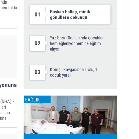
ünün
nucu takla
Başkan Hallaç, minik
01
gönüllere dokundu
Yaz Spor Okulları’nda çocuklar
02
hem eğleniyor hem de eğitim
alıyor
Komşu kavgasında 1 ölü, 1
03
çocuk yaralı
syonuna
SAĞLIK
SAĞLIK
(DHA) -
leri
masına
tına