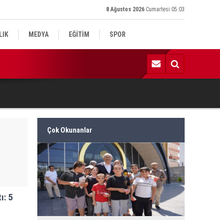
8 Ağustos 2026
Cumartesi 05:03
LIK
MEDYA
EĞİTİM
SPOR
:52 | Kadın Yaşam ve Yüzme Merkezi inşaatı hızla ilerliyor
Çok Okunanlar
ı: 5