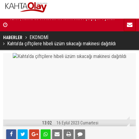
ralı
12:02 | Başkan Hallaç, Gençlik Merkezi inşaatında
12:01 | Mill
incelemelerde bulundu
güçlendire
EKONOMİ
HABERLER
Kahta’da çiftçilere hibeli üzüm sıkacağı makinesi dağıtıldı
13:02
16 Eylül 2023 Cumartesi