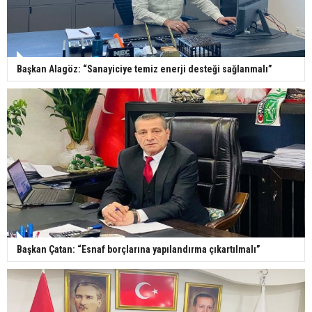
Başkan Alagöz: “Sanayiciye temiz enerji desteği sağlanmalı”
Başkan Çatan: “Esnaf borçlarına yapılandırma çıkartılmalı”