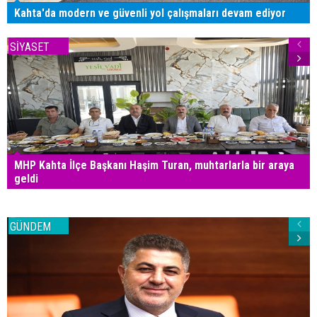
Kahta'da modern ve güvenli yol çalışmaları devam ediyor
SİYASET
MHP Kahta İlçe Başkanı Haşim Turan, muhtarlarla bir araya
geldi
GÜNDEM