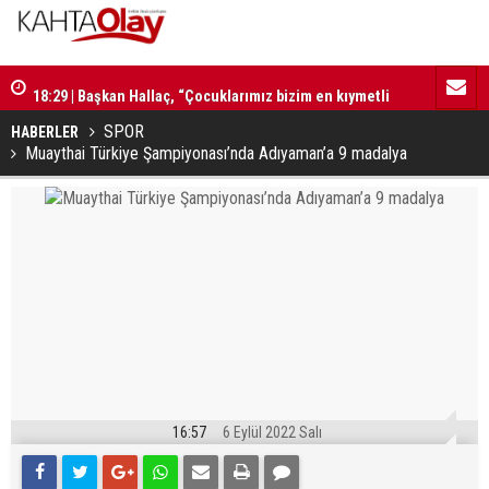
18:29 | Başkan Hallaç, “Çocuklarımız bizim en kıymetli
16:52 | Kad
emanetlerimizdir”
ilerliyor
SPOR
HABERLER
Muaythai Türkiye Şampiyonası’nda Adıyaman’a 9 madalya
16:57
6 Eylül 2022 Salı