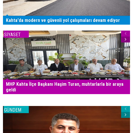
Kahta'da modern ve güvenli yol çalışmaları devam ediyor
SİYASET
MHP Kahta İlçe Başkanı Haşim Turan, muhtarlarla bir araya
geldi
GÜNDEM