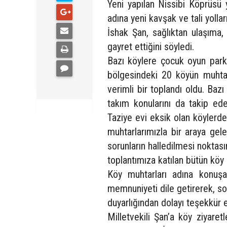
Yeni yapılan Nissibi Köprüsü 
adına yeni kavşak ve tali yolla
İshak Şan, sağlıktan ulaşıma,
gayret ettiğini söyledi.
Bazı köylere çocuk oyun parkı 
bölgesindeki 20 köyün muhtarl
verimli bir toplandı oldu. Ba
takım konularını da takip ede
Taziye evi eksik olan köylerde
muhtarlarımızla bir araya gel
sorunların halledilmesi noktas
toplantımıza katılan bütün köy 
Köy muhtarları adına konuş
memnuniyeti dile getirerek, sor
duyarlığından dolayı teşekkür e
Milletvekili Şan’a köy ziyare