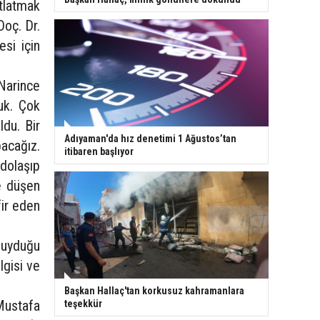
tlatmak
Doç. Dr.
esi için
“Narince
uk. Çok
du. Bir
Adıyaman'da hız denetimi 1 Ağustos’tan
acağız.
itibaren başlıyor
 dolaşıp
e düşen
fir eden
duyduğu
lgisi ve
Başkan Hallaç'tan korkusuz kahramanlara
 Mustafa
teşekkür