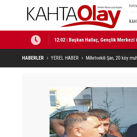
Kahta
KAH
12:02 | Başkan Hallaç, Gençlik Merkezi
12:01 | Milletvekili Şan: “Bu süreç birli
HABERLER
YEREL HABER
Milletvekili Şan, 20 köy muh