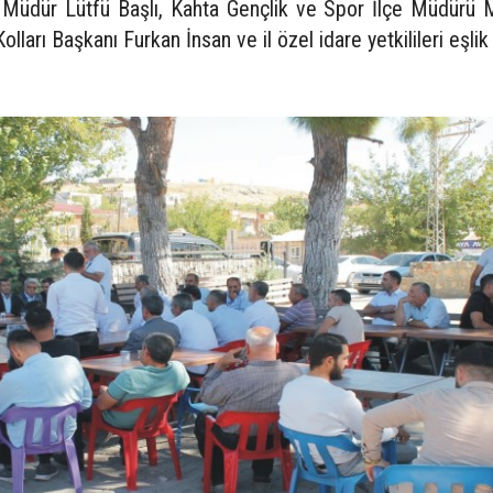
m Müdür Lütfü Başlı, Kahta Gençlik ve Spor İlçe Müdürü 
lları Başkanı Furkan İnsan ve il özel idare yetkilileri eşlik 