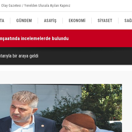
 Olay Gazetesi / Yerelden Ulusala Açılan Kapınız
TA
GÜNDEM
ASAYİŞ
EKONOMİ
SİYASET
SAĞ
 inşaatında incelemelerde bulundu
11
k ve beraberliği güçlendirecektir”
tarıyla bir araya geldi