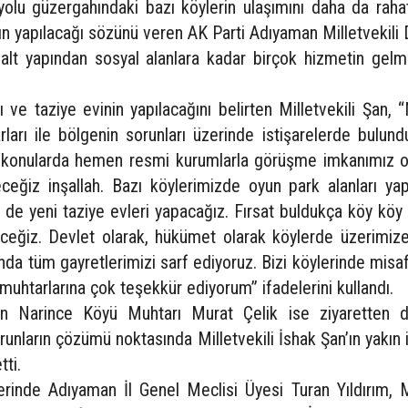
yolu güzergahındaki bazı köylerin ulaşımını daha da raha
rın yapılacağı sözünü veren AK Parti Adıyaman Milletvekili 
 alt yapından sosyal alanlara kadar birçok hizmetin gelm
ve taziye evinin yapılacağını belirten Milletvekili Şan, 
arı ile bölgenin sorunları üzerinde istişarelerde bulund
zı konularda hemen resmi kurumlarla görüşme imkanımız ol
ceğiz inşallah. Bazı köylerimizde oyun park alanları yap
 de yeni taziye evleri yapacağız. Fırsat buldukça köy köy
eceğiz. Devlet olarak, hükümet olarak köylerde üzerimiz
ında tüm gayretlerimizi sarf ediyoruz. Bizi köylerinde misa
muhtarlarına çok teşekkür ediyorum” ifadelerini kullandı.
an Narince Köyü Muhtarı Murat Çelik ise ziyaretten 
unların çözümü noktasında Milletvekili İshak Şan’ın yakın i
tti.
tlerinde Adıyaman İl Genel Meclisi Üyesi Turan Yıldırım,