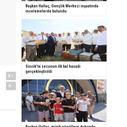
Başkan Hallaç, Gençlik Merkezi inşaatında
incelemelerde bulundu
Sincik’te sezonun ilk bal hasadı
gerçekleştirildi
A+
A-
Başkan Hallaç, minik gönüllere dokundu