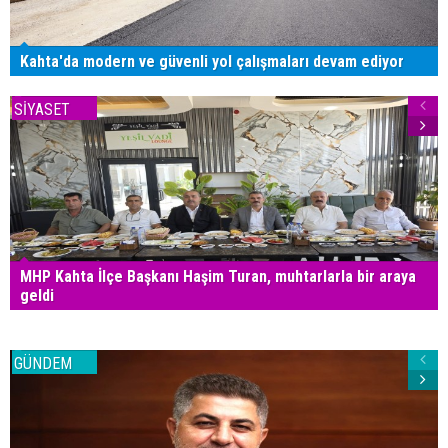
Kahta'da modern ve güvenli yol çalışmaları devam ediyor
SİYASET
MHP Kahta İlçe Başkanı Haşim Turan, muhtarlarla bir araya
geldi
GÜNDEM