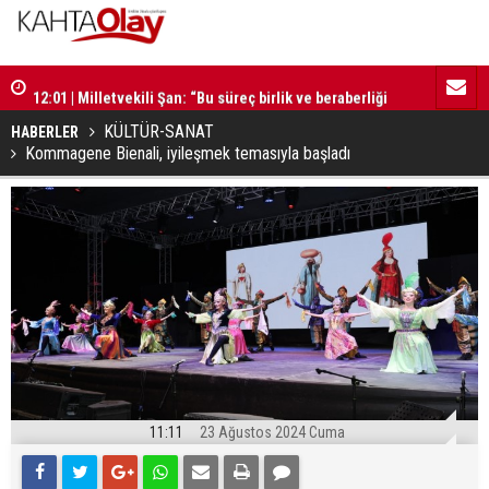
12:01 | Milletvekili Şan: “Bu süreç birlik ve beraberliği
11:59 | Kom
güçlendirecektir”
KÜLTÜR-SANAT
HABERLER
Kommagene Bienali, iyileşmek temasıyla başladı
11:11
23 Ağustos 2024 Cuma