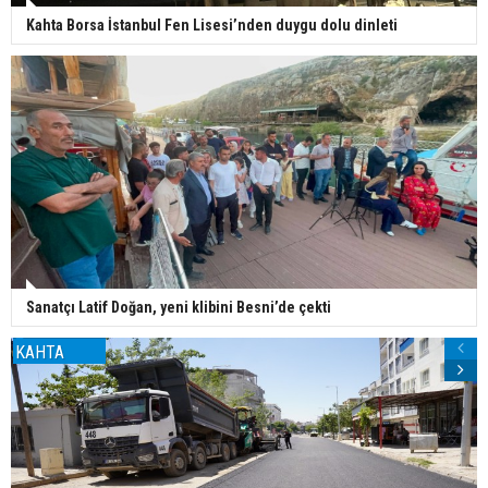
Kahta Borsa İstanbul Fen Lisesi’nden duygu dolu dinleti
Sanatçı Latif Doğan, yeni klibini Besni’de çekti
KAHTA