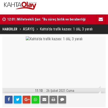
12:01 | Milletvekili Şan: “Bu süreç birlik ve beraberliği
11:59 | Kom
güçlendirecektir”
ASAYİŞ
Kahta’da trafik kazası: 1 ölü, 3 yaralı
HABERLER
11:10
26 Şubat 2021 Cuma