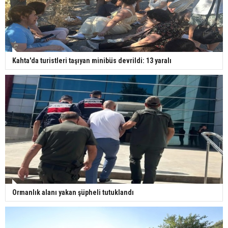
Kahta'da turistleri taşıyan minibüs devrildi: 13 yaralı
Ormanlık alanı yakan şüpheli tutuklandı